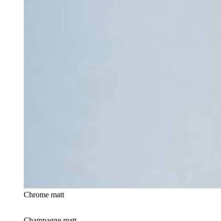
Chrome matt
Champagne matt