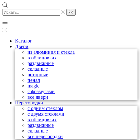
Search
input
Search
Каталог
Двери
из алюминия и стекла
в облицовках
раздвижные
складные
роторные
пенал
magic
с фрамугами
все двери
Перегородки
с одним стеклом
с двумя стеклами
в облицовках
раздвижные
складные
все перегородки