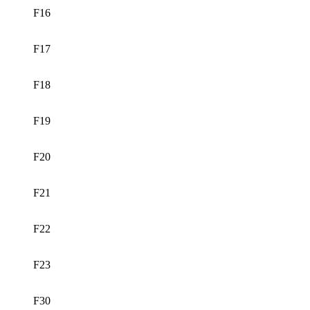
F16
F17
F18
F19
F20
F21
F22
F23
F30