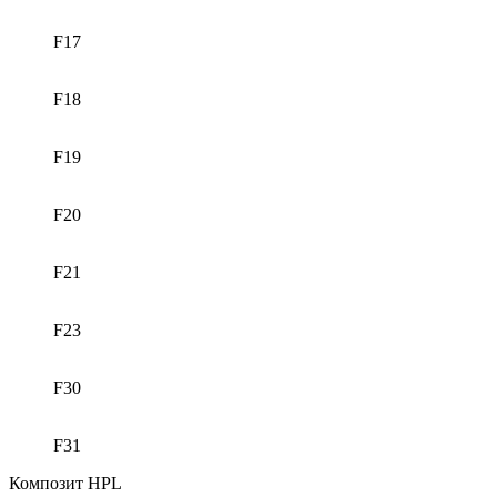
F17
F18
F19
F20
F21
F23
F30
F31
Композит HPL