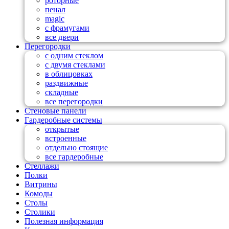
роторные
пенал
magic
с фрамугами
все двери
Перегородки
с одним стеклом
с двумя стеклами
в облицовках
раздвижные
складные
все перегородки
Стеновые панели
Гардеробные системы
открытые
встроенные
отдельно стоящие
все гардеробные
Стеллажи
Полки
Витрины
Комоды
Столы
Столики
Полезная информация