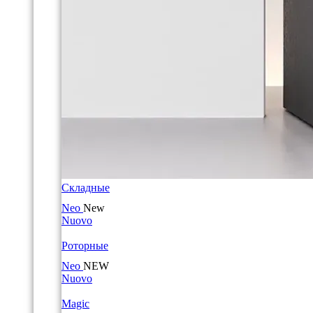
Складные
Neo
New
Nuovo
Роторные
Neo
NEW
Nuovo
Magic