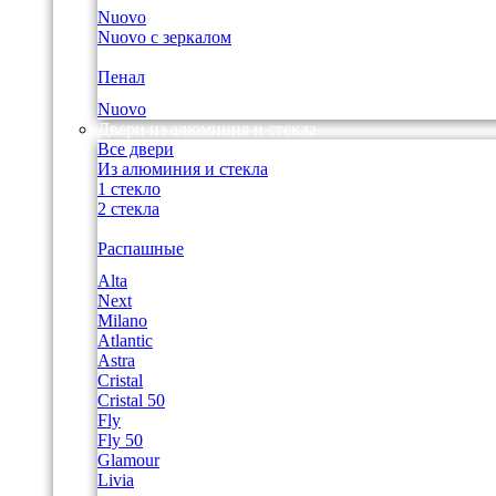
Nuovo
Nuovo с зеркалом
Пенал
Nuovo
Двери из алюминия и стекла
Все двери
Из алюминия и стекла
1 стекло
2 стекла
Распашные
Alta
Next
Milano
Atlantic
Astra
Cristal
Cristal 50
Fly
Fly 50
Glamour
Livia