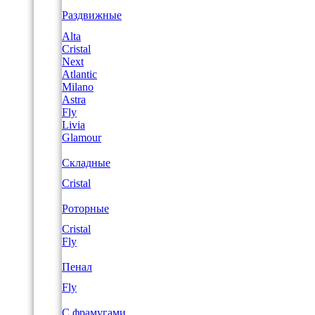
Раздвижные
Alta
Cristal
Next
Atlantic
Milano
Astra
Fly
Livia
Glamour
Складные
Cristal
Роторные
Cristal
Fly
Пенал
Fly
С фрамугами