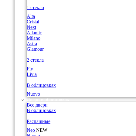
1 стекло
Alta
Cristal
Next
Atlantic
Milano
Astra
Glamour
2 стекла
Fly
Livia
В облицовках
Nuovo
Двери в облицовках
Все двери
В облицовках
Распашные
Neo
NEW
Nuovo