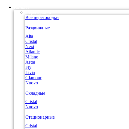
Каталог
Перегородки
Все перегородки
Раздвижные
Alta
Cristal
Next
Atlantic
Milano
Astra
Fly
Livia
Glamour
Nuovo
Складные
Cristal
Nuovo
Стационарные
Cristal