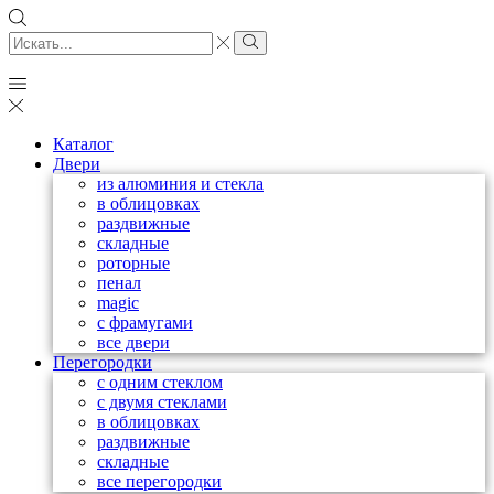
Каталог
Двери
из алюминия и стекла
в облицовках
раздвижные
складные
роторные
пенал
magic
с фрамугами
все двери
Перегородки
с одним стеклом
с двумя стеклами
в облицовках
раздвижные
складные
все перегородки