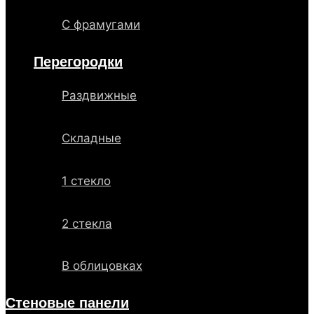
С фрамугами
Перегородки
Раздвижные
Складные
1 стекло
2 стекла
В облицовках
Стеновые панели