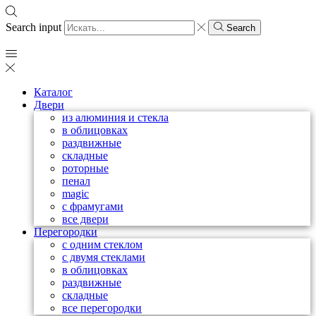
Search input
Search
Каталог
Двери
из алюминия и стекла
в облицовках
раздвижные
складные
роторные
пенал
magic
с фрамугами
все двери
Перегородки
с одним стеклом
с двумя стеклами
в облицовках
раздвижные
складные
все перегородки