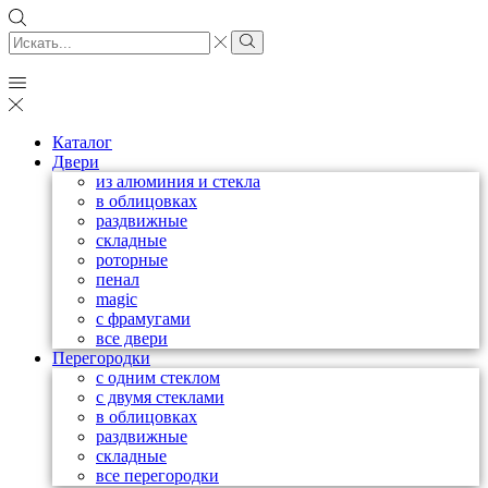
Каталог
Двери
из алюминия и стекла
в облицовках
раздвижные
складные
роторные
пенал
magic
с фрамугами
все двери
Перегородки
с одним стеклом
с двумя стеклами
в облицовках
раздвижные
складные
все перегородки