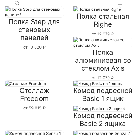
Полка стальная
Полка Step для
Righe
стеновых
от
12 079
₽
панелей
от
10 820
₽
Полка
алюминиевая со
стеклом Axis
от
12 079
₽
Стеллаж
Комод подвесной
Freedom
Basic 1 ящик
от
59 815
₽
Комод подвесной
Basic 2 ящика