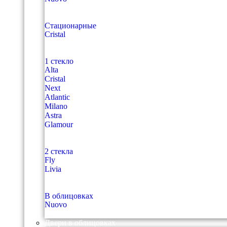
Стационарные
Cristal
1 стекло
Alta
Cristal
Next
Atlantic
Milano
Astra
Glamour
2 стекла
Fly
Livia
В облицовках
Nuovo
Двери в облицовках