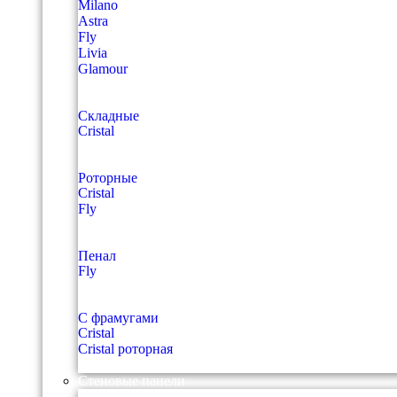
Milano
Astra
Fly
Livia
Glamour
Складные
Cristal
Роторные
Cristal
Fly
Пенал
Fly
С фрамугами
Cristal
Cristal роторная
Стеновые панели